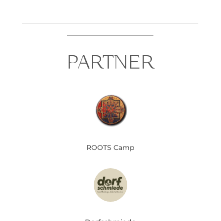
___________________________________________________
_________________________
PARTNER
ROOTS Camp